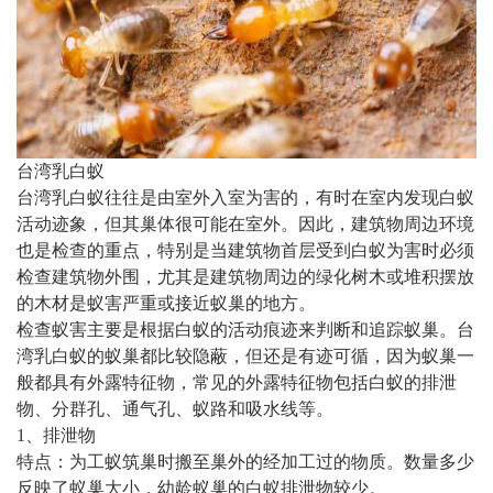
台湾乳白蚁
台湾乳白蚁往往是由室外入室为害的，有时在室内发现白蚁
活动迹象，但其巢体很可能在室外。因此，建筑物周边环境
也是检查的重点，特别是当建筑物首层受到白蚁为害时必须
检查建筑物外围，尤其是建筑物周边的绿化树木或堆积摆放
的木材是蚁害严重或接近蚁巢的地方。
检查蚁害主要是根据白蚁的活动痕迹来判断和追踪蚁巢。台
湾乳白蚁的蚁巢都比较隐蔽，但还是有迹可循，因为蚁巢一
般都具有外露特征物，常见的外露特征物包括白蚁的排泄
物、分群孔、通气孔、蚁路和吸水线等。
1、排泄物
特点：为工蚁筑巢时搬至巢外的经加工过的物质。数量多少
反映了蚁巢大小，幼龄蚁巢的白蚁排泄物较少。