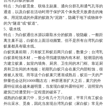
台湾乳白蚁的蚁路
特点：为白蚁觅食、联络主副巢、通向分群孔和通气孔等的
通道，以及白蚁在活动时用于保护其个体免受天敌袭击的掩
体。用泥筑成的外露的蚁路为“泥路”，隐藏于地下或物体中
的为“隧道”或“蚁道”。
5、吸水线
特点：为白蚁通往水源以吸取水分的蚁路，较隐蔽，一般距
离主巢不远，白蚁在上面活动频繁。但不是所有台湾乳白蚁
蚁巢都具有吸水线。
白蚁筑巢前期，只有蚁王和蚁后两只白蚁，数量少；台湾乳
白蚁喜蛀蚀木材，一般会寻找建筑物内有木材、较潮湿的地
方建立蚁巢，如室内墙角、厨房、卫生间的木门框、靠近厨
房和卫生间的木地板；初期乳白蚁只会在巢穴内部蛀蚀，很
难被人发现。而等这个白蚁巢穴逐渐成熟后，蚁后一天的产
卵量也会达到10000颗左右；种群逐渐扩大之后，巢穴的外
露特征就会越来越明显，当发现白蚁外露特征时，说明室内
建筑已经遭受到一定程度的破坏了。
成熟的白蚁巢穴中，至少有几十万只白蚁，平常只有工蚁会
外出采水、觅食，因此当发现台湾乳白蚁（家白蚁）常见外