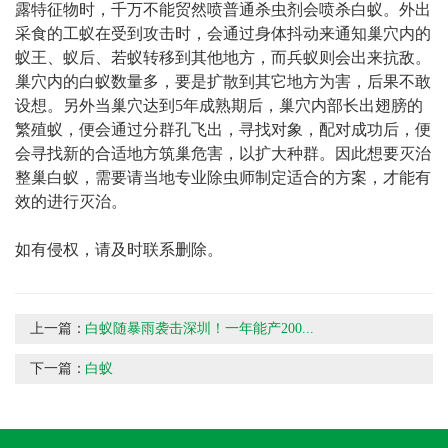
露特征物时，千万不能贸然喷普通杀虫剂会喷杀白蚁。外出
采食的工蚁在受到攻击时，会通过身体抖动来通知巢穴内的
蚁王、蚁后、若蚁转移到其他地方，而兵蚁则会出来抗敌。
巢穴内的白蚁数量多，要是扩散到其它地方为害，后果不敢
设想。另外当巢穴达到5年成熟期后，巢穴内部长出翅膀的
繁殖蚁，便会通过分群孔飞出，寻找对象，配对成功后，便
会寻找新的合适地方筑巢危害，以扩大种群。因此想要灭治
整巢白蚁，需要请当地专业除虫师制定适合的方案，才能有
效的进行灭治。
如有侵权，请及时联系删除。
上一篇：
白蚁随暴雨袭击深圳！一年能产200...
下一篇：
白蚁